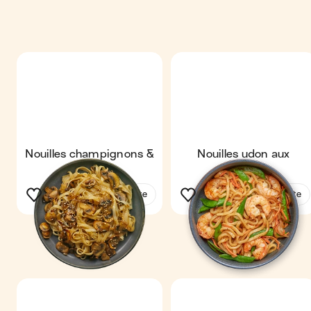
Nouilles champignons &
Nouilles udon aux
sésame
crevettes
Voir la recette
Voir la recette