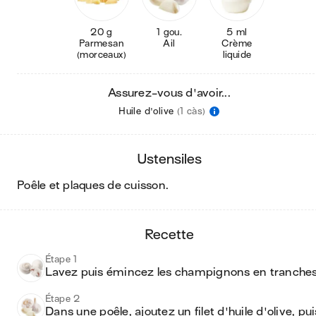
20 g
1 gou.
5 ml
Parmesan
Ail
Crème
(morceaux)
liquide
Assurez-vous d'avoir...
Huile d'olive
(1 càs)
ustensiles
poêle et plaques de cuisson
.
recette
Étape 1
Étape 2
Dans une poêle, ajoutez un filet d'huile d'olive, puis