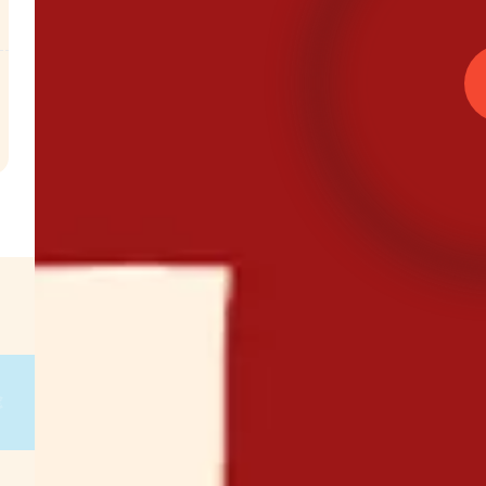
l
€
g
on
g