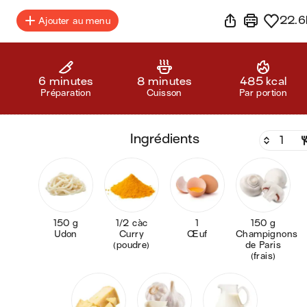
22.6
Ajouter au menu
6 minutes
8 minutes
485 kcal
Préparation
Cuisson
Par portion
ingrédients
150 g
1/2 càc
1
150 g
Udon
Curry
Œuf
Champignons
(poudre)
de Paris
(frais)