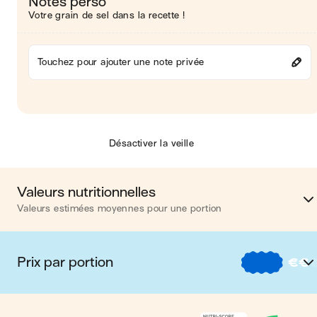
Notes perso
Votre grain de sel dans la recette !
Touchez pour ajouter une note privée
Désactiver la veille
Valeurs nutritionnelles
Valeurs estimées moyennes pour une portion
Calories
485 kca
Prix par portion
€
€
Matières grasses
25 
€
Nos recettes à -2 € par porti
Glucides
39 