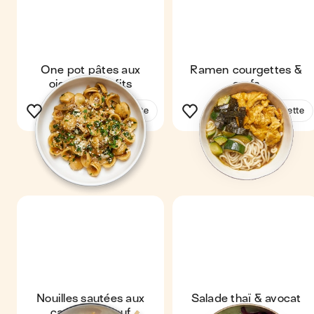
One pot pâtes aux
Ramen courgettes &
oignons confits
œufs
Voir la recette
Voir la recette
Nouilles sautées aux
Salade thaï & avocat
carottes & œuf