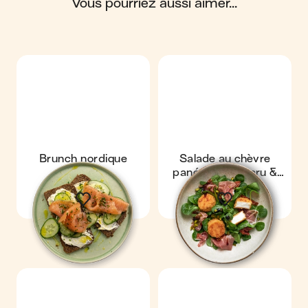
vous pourriez aussi aimer...
Scores calculés par
Brunch nordique
Salade au chèvre
pané, jambon cru &
pistaches