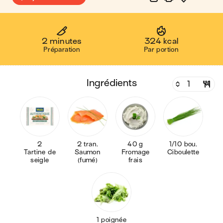
2 minutes
324 kcal
Préparation
Par portion
ingrédients
2
2 tran.
40 g
1/10 bou.
Tartine de
Saumon
Fromage
Ciboulette
seigle
(fumé)
frais
1 poignée