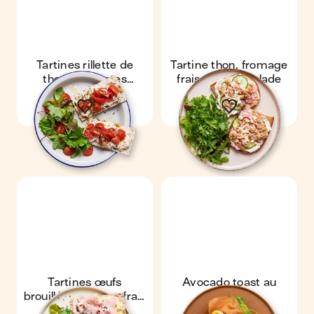
Tartines rillette de
Tartine thon, fromage
thon & tomates
frais, radis & salade
cerises
Tartines œufs
Avocado toast au
brouillés, fromage frais
saumon
& jambon