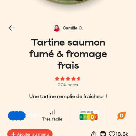
Camille C.
Tartine saumon
fumé & fromage
frais
204 notes
Une tartine remplie de fraîcheur !
€
€
€
Très facile
18.8k
Ajouter au menu