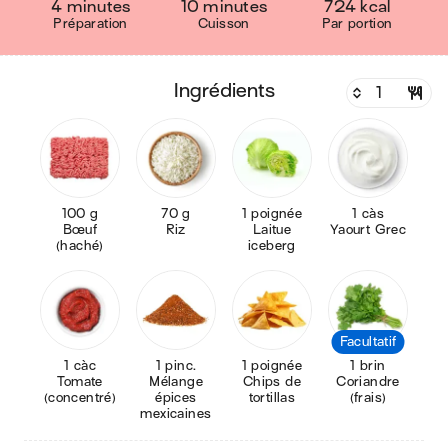
4 minutes
10 minutes
724 kcal
Préparation
Cuisson
Par portion
ingrédients
100 g
70 g
1 poignée
1 càs
Bœuf
Riz
Laitue
Yaourt Grec
(haché)
iceberg
Facultatif
1 càc
1 pinc.
1 poignée
1 brin
Tomate
Mélange
Chips de
Coriandre
(concentré)
épices
tortillas
(frais)
mexicaines