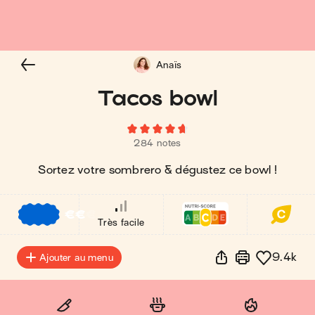
Anaïs
Tacos bowl
284 notes
Sortez votre sombrero & dégustez ce bowl !
€
€
€
Très facile
9.4k
Ajouter au menu