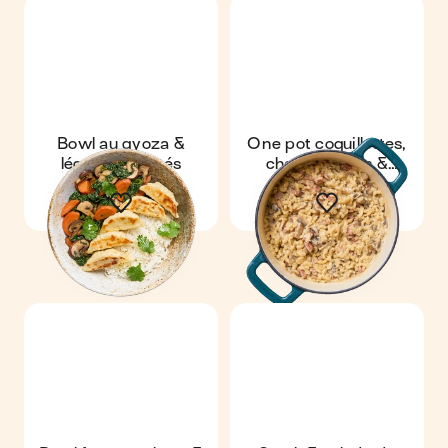
Bowl au gyoza &
One pot coquillettes,
légumes sautés
champignons &
lardons