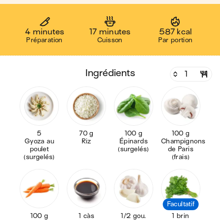
4 minutes
17 minutes
587 kcal
Préparation
Cuisson
Par portion
ingrédients
5
70 g
100 g
100 g
Gyoza au
Riz
Épinards
Champignons
poulet
(surgelés)
de Paris
(surgelés)
(frais)
Facultatif
100 g
1 càs
1/2 gou.
1 brin