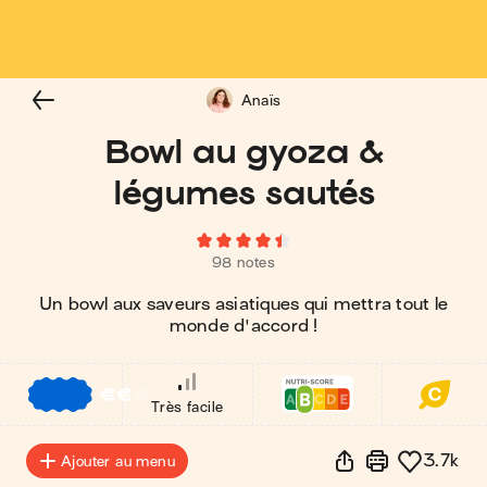
Anaïs
Bowl au gyoza &
légumes sautés
98 notes
Un bowl aux saveurs asiatiques qui mettra tout le
monde d'accord !
€
€
€
Très facile
3.7k
Ajouter au menu