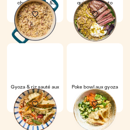
champignons &
quinoa au pesto
lardons
Gyoza & riz sauté aux
Poke bowl aux gyoza
légumes