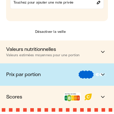
Touchez pour ajouter une note privée
Désactiver la veille
Valeurs nutritionnelles
Valeurs estimées moyennes pour une portion
Calories
587 kcal
Prix par portion
€
€
€
Matières grasses
13 g
€
Nos recettes à -2 € par portion
Glucides
94 g
Scores
€€
Nos recettes entre 2 € et 4 € par portion
Protéines
19 g
Nutri-score B
Le Nutri-score est un indicateur destiné à la