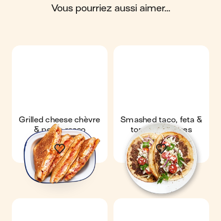
vous pourriez aussi aimer...
Scores calculés par
Grilled cheese chèvre
Smashed taco, feta &
& pesto rosso
tomates cerises