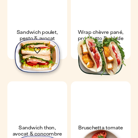
Sandwich poulet,
Wrap chèvre pané,
pesto & avocat
prosciutto & salade
Sandwich thon,
Bruschetta tomate
avocat & concombre
mozza