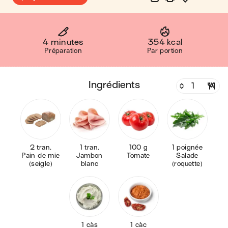
4 minutes
354 kcal
Préparation
Par portion
ingrédients
2 tran.
1 tran.
100 g
1 poignée
Pain de mie
Jambon
Tomate
Salade
(seigle)
blanc
(roquette)
1 càs
1 càc