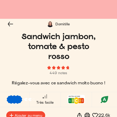
Domitille
Sandwich jambon,
tomate & pesto
rosso
449 notes
Régalez-vous avec ce sandwich molto buono !
€
€
€
Très facile
22.6k
Ajouter au menu