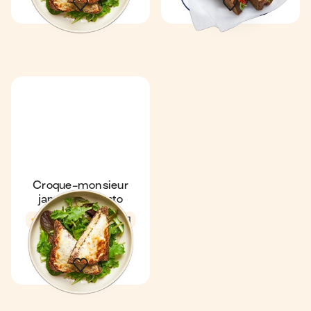
Croque-monsieur
jambon & pesto
4,7
25 min
1