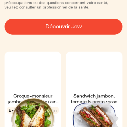
préoccupations ou des questions concernant votre santé,
veuillez consulter un professionnel de la santé.
Découvrir Jow
Croque-monsieur
Sandwich jambon,
jambon & pesto au air-
tomate & pesto rosso
fryer
Coup de ❤️
Express
4,8
11 min
4,8
1
4 min
1