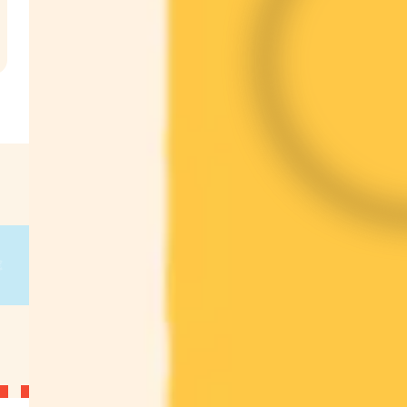
l
€
g
on
g
on
g