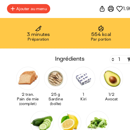
1.9
Ajouter au menu
3 minutes
554 kcal
Préparation
Par portion
ingrédients
2 tran.
25 g
1
1/2
Pain de mie
Sardine
Kiri
Avocat
(complet)
(boîte)