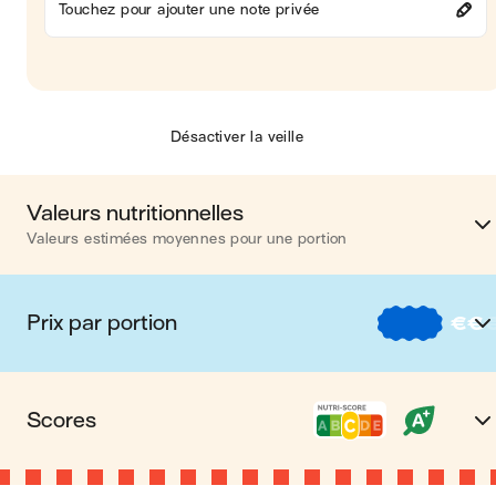
Touchez pour ajouter une note privée
Désactiver la veille
Valeurs nutritionnelles
Valeurs estimées moyennes pour une portion
Calories
554 kca
Prix par portion
€
€
Matières grasses
33 
€
Nos recettes à -2 € par porti
Glucides
38 
Scores
€€
Nos recettes entre 2 € et 4 € par porti
Protéines
19 
Nutri-score C
Le Nutri-score est un indicateur destiné à la