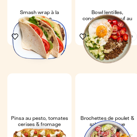
Smash wrap à la
Bowl lentilles,
mexicaine
concombre & œuf au
parmesan
Voir la recette
Voir la recette
Pinsa au pesto, tomates
Brochettes de poulet &
cerises & fromage
salade grecque
fouetté