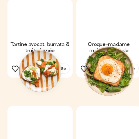
Tartine avocat, burrata &
Croque-madame
truite fumée
maison & salade
Voir la recette
Voir la recette