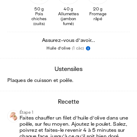
50 g
40 g
20 g
Pois
Allumettes
Fromage
chiches
(jambon
râpé
(cuits)
fumé)
Assurez-vous d'avoir...
Huile d'olive
(1 càc)
ustensiles
plaques de cuisson et poêle
.
recette
Étape 1
Faites chauffer un filet d'huile d'olive dans une 
poêle, sur feu moyen. Ajoutez le poulet. Salez, 
poivrez et faites-le revenir 4 à 5 minutes sur 
chaque face, jusqu'à ce qu'il soit bien doré.