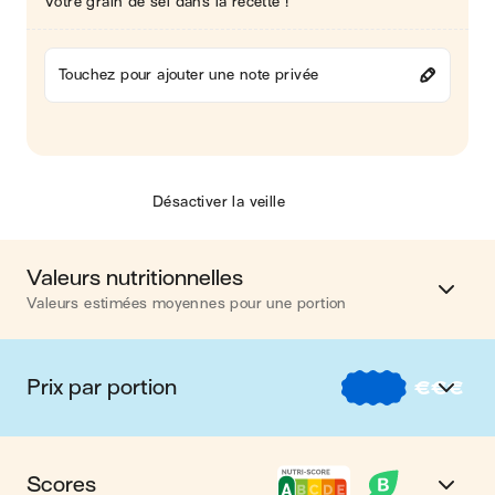
Votre grain de sel dans la recette !
Touchez pour ajouter une note privée
Désactiver la veille
Valeurs nutritionnelles
Valeurs estimées moyennes pour une portion
Calories
400 kcal
Prix par portion
€
€
€
Matières grasses
12 g
€
Nos recettes à -2 € par portion
Glucides
15 g
Scores