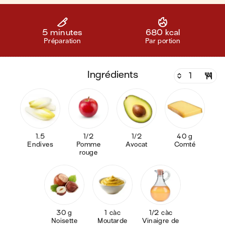
5 minutes
680 kcal
Préparation
Par portion
ingrédients
1.5
1/2
1/2
40 g
Endives
Pomme
Avocat
Comté
rouge
30 g
1 càc
1/2 càc
Noisette
Moutarde
Vinaigre de