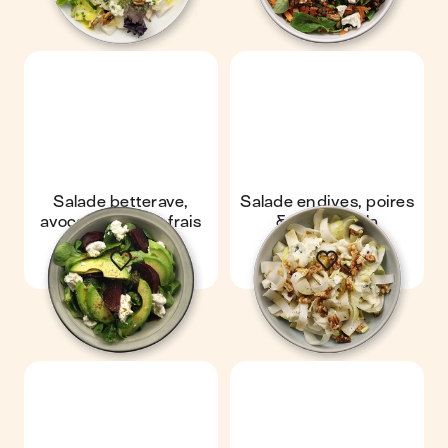
Salade betterave,
Salade endives, poires
avocat & chèvre frais
& gorgonzola