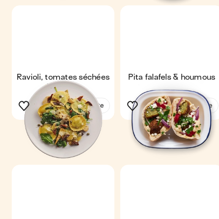
Ravioli, tomates séchées
Pita falafels & houmous
& câpres
Voir la recette
Voir la recette