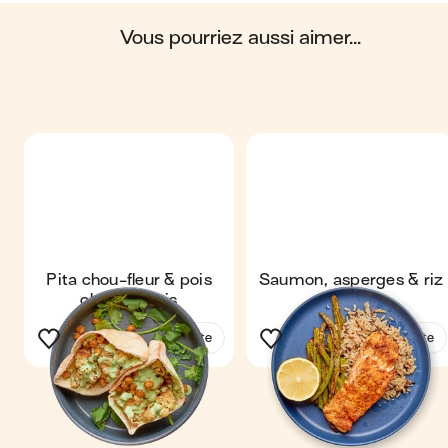
Scores calculés par
vous pourriez aussi aimer...
Pita chou-fleur & pois
Saumon, asperges & riz
chiches rôtis
complet
Voir la recette
Voir la recette