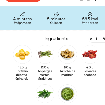
4 minutes
5 minutes
563 kcal
Préparation
Cuisson
Par portion
ingrédients
125 g
150 g
80 g
40 g
Tortellini
Asperges
Artichauts
Tomates
(Ricotta-
vertes
marinés
séchées
épinards)
(fraîches)