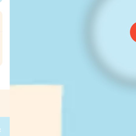
l
€
g