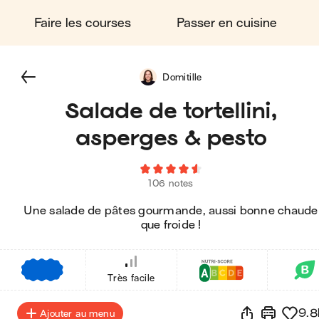
Faire les courses
Passer en cuisine
Domitille
Salade de tortellini,
asperges & pesto
106 notes
Une salade de pâtes gourmande, aussi bonne chaude
que froide !
€
€
€
Très facile
9.8
Ajouter au menu