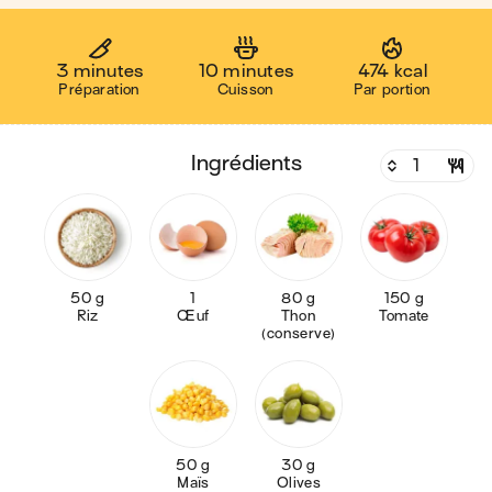
3 minutes
10 minutes
474 kcal
Préparation
Cuisson
Par portion
ingrédients
50 g
1
80 g
150 g
Riz
Œuf
Thon
Tomate
(conserve)
50 g
30 g
Maïs
Olives