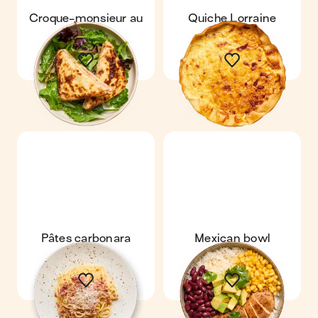
Croque-monsieur au
Quiche Lorraine
four
Pâtes carbonara
Mexican bowl