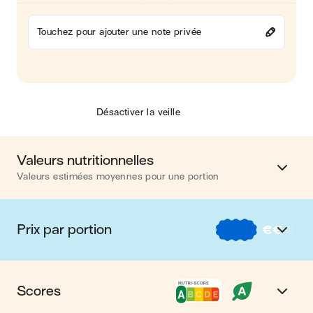
Touchez pour ajouter une note privée
Désactiver la veille
Valeurs nutritionnelles
Valeurs estimées moyennes pour une portion
Calories
474 kcal
Prix par portion
€
€
€
Matières grasses
12 g
€
Nos recettes à -2 € par portion
Glucides
53 g
Scores
€€
Nos recettes entre 2 € et 4 € par portion
Protéines
36 g