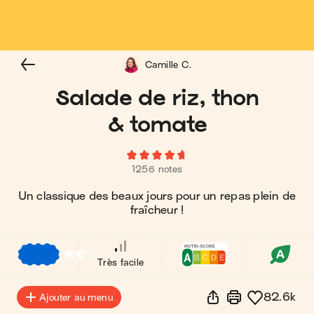
Camille C.
Salade de riz, thon
& tomate
1256 notes
Un classique des beaux jours pour un repas plein de
fraîcheur !
€
€
€
Très facile
82.6k
Ajouter au menu