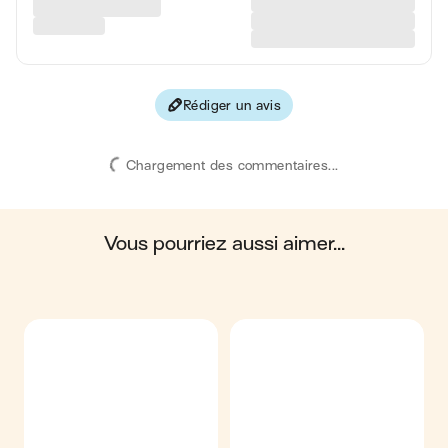
Protéines
5 g
Fibres
0.7 g
Rédiger un avis
Les valeurs sont basées sur une estimation moyenne pour
une portion. Toutes les informations nutritionnelles présentées
sur Jow sont uniquement à titre informatif. Si vous avez des
Chargement des commentaires...
préoccupations ou des questions concernant votre santé,
veuillez consulter un professionnel de la santé.
en moyenne, une portion de la recette "
Roulé à la confiture
"
contient : 230 calories ; 3 g de matières grasses ; 47 g de
glucides ; 5 g de protéines ; 0.7 g de fibres.
vous pourriez aussi aimer...