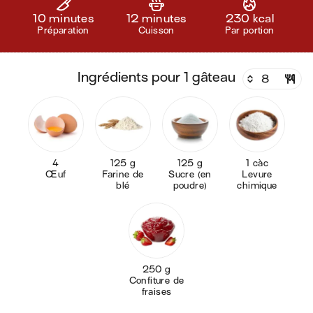
10 minutes
12 minutes
230 kcal
Préparation
Cuisson
Par portion
ingrédients pour 1 gâteau
4
125 g
125 g
1 càc
Œuf
Farine de
Sucre (en
Levure
blé
poudre)
chimique
250 g
Confiture de
fraises