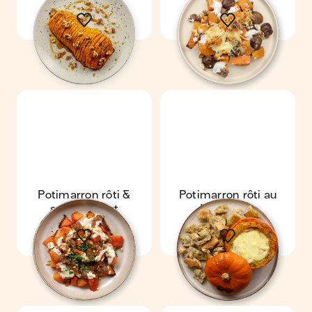
Potimarron rôti &
Potimarron rôti au
sauce yaourt
Mont d'Or