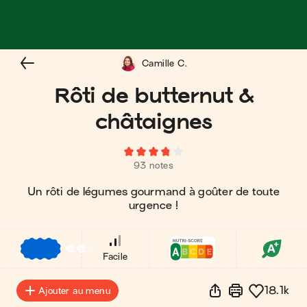
Camille C.
Rôti de butternut &
châtaignes
93 notes
Un rôti de légumes gourmand à goûter de toute
urgence !
€
€
€
Facile
18.1k
Ajouter au menu