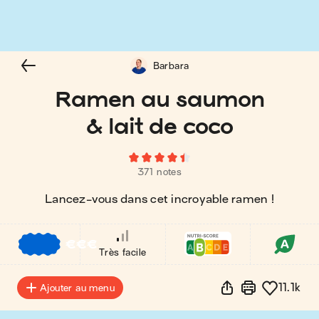
Barbara
Ramen au saumon
& lait de coco
371 notes
Lancez-vous dans cet incroyable ramen !
€
€
€
Très facile
11.1k
Ajouter au menu