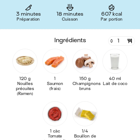
3 minutes
18 minutes
607 kcal
Préparation
Cuisson
Par portion
ingrédients
120 g
1
150 g
40 ml
Nouilles
Saumon
Champignons
Lait de coco
précuites
(frais)
bruns
(Ramen)
1 càc
1/4
Tomate
Bouillon de