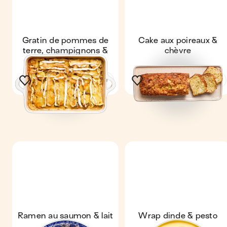
Gratin de pommes de
Cake aux poireaux &
terre, champignons &
chèvre
camembert
Voir la recette
Voir la recette
Ramen au saumon & lait
Wrap dinde & pesto
de coco
rosso