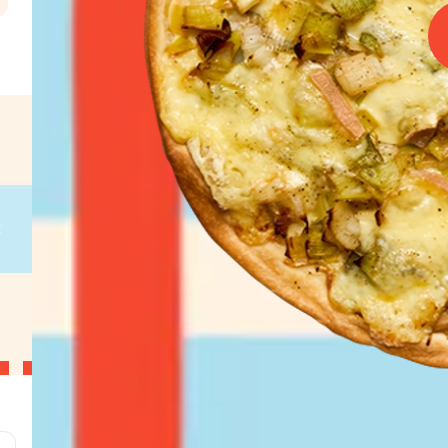
l
€
g
on
g
on
g
on
g