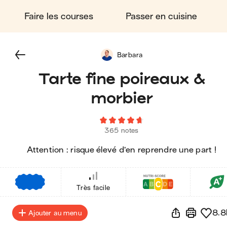
Faire les courses
Passer en cuisine
Barbara
Tarte fine poireaux &
morbier
365 notes
Attention : risque élevé d’en reprendre une part !
€
€
€
Très facile
8.8
Ajouter au menu