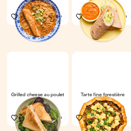
Voir la recette
Voir la recette
Grilled cheese au poulet
Tarte fine forestière
& bacon
Voir la recette
Voir la recette