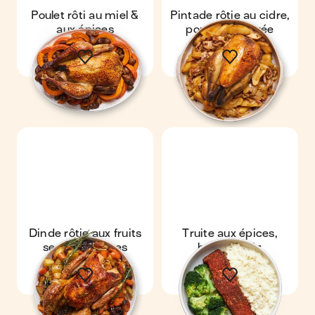
Poulet rôti au miel &
Pintade rôtie au cidre,
aux épices
pomme & purée
Dinde rôtie aux fruits
Truite aux épices,
secs & légumes
brocoli & riz