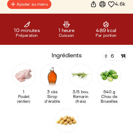
4.6k
Ajouter au menu
10 minutes
1 heure
489 kcal
Préparation
Cuisson
Par portion
ingrédients
1
3 càs
3/5 bou.
540 g
Poulet
Sirop
Romarin
Chou de
(entier)
d'érable
(frais)
Bruxelles