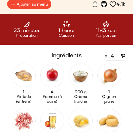
4.1k
Ajouter au menu
23 minutes
1 heure
1183 kcal
Préparation
Cuisson
Par portion
ingrédients
1
4
200 g
1
Pintade
Pomme (à
Crème
Oignon
(entière)
cuire)
fraîche
jaune