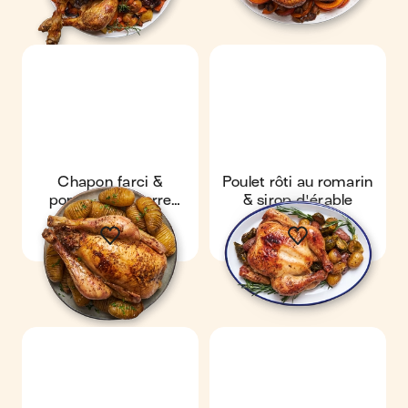
Chapon farci &
Poulet rôti au romarin
pommes de terre
& sirop d'érable
hasselback