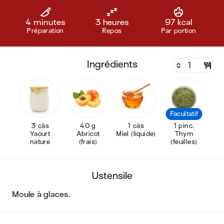
4 minutes
3 heures
97 kcal
Préparation
Repos
Par portion
ingrédients
Facultatif
3 càs
40 g
1 càs
1 pinc.
Yaourt
Abricot
Miel (liquide)
Thym
nature
(frais)
(feuilles)
ustensile
moule à glaces
.