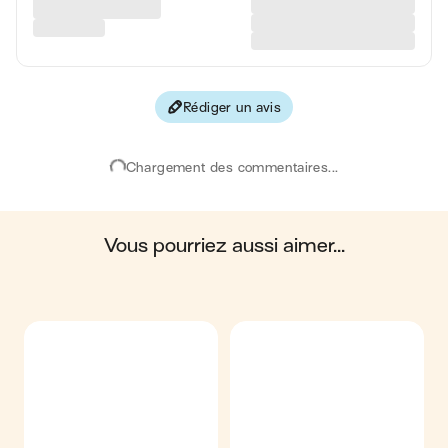
Protéines
3 g
Fibres
2 g
Rédiger un avis
Les valeurs sont basées sur une estimation moyenne pour
une portion. Toutes les informations nutritionnelles présentées
sur Jow sont uniquement à titre informatif. Si vous avez des
Chargement des commentaires...
préoccupations ou des questions concernant votre santé,
veuillez consulter un professionnel de la santé.
en moyenne, une portion de la recette "
Popsicle yaourt abricot
& miel
" contient : 97 calories ; 1 g de matières grasses ; 19 g
de glucides ; 3 g de protéines ; 2 g de fibres.
vous pourriez aussi aimer...