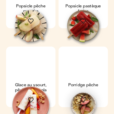
Popsicle pêche
Popsicle pastèque
menthe
fraise
Glace au yaourt,
Porridge pêche
pêche & granola