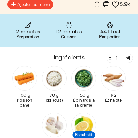
3.9k
Ajouter au menu
2 minutes
12 minutes
441 kcal
Préparation
Cuisson
Par portion
ingrédients
100 g
70 g
150 g
1/2
Poisson
Riz (cuit)
Épinards à
Échalote
pané
la crème
Facultatif