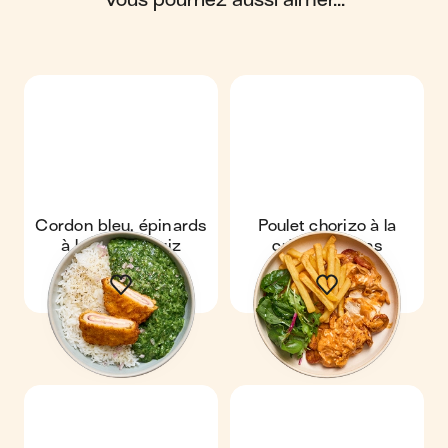
Scores calculés par
Cordon bleu, épinards
Poulet chorizo à la
à la crème & riz
crème & frites