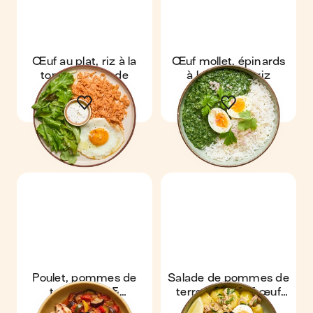
Œuf au plat, riz à la
Œuf mollet, épinards
tomate & salade
à la crème & riz
Poulet, pommes de
Salade de pommes de
terre rôties &
terre au thon & œuf
ratatouille
mollet