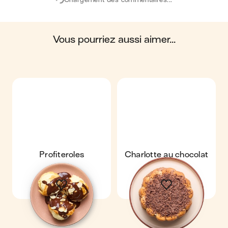
préoccupations ou des questions concernant votre santé,
veuillez consulter un professionnel de la santé.
en moyenne, une portion de la recette "
Petits beurre au
chocolat maison
" contient : 459 calories ; 27 g de matières
grasses ; 46 g de glucides ; 7 g de protéines ; 2 g de fibres.
vous pourriez aussi aimer...
Profiteroles
Charlotte au chocolat