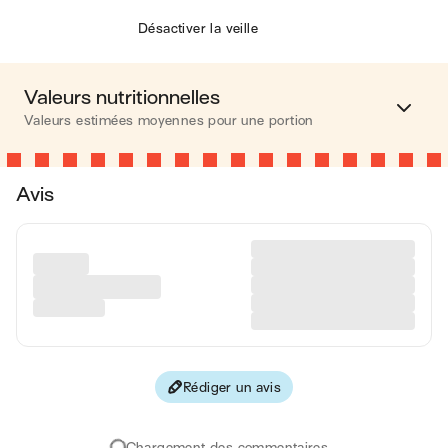
Désactiver la veille
Valeurs nutritionnelles
Valeurs estimées moyennes pour une portion
Calories
459 kcal
Avis
Matières grasses
27 g
Glucides
46 g
Protéines
7 g
Fibres
2 g
Rédiger un avis
Les valeurs sont basées sur une estimation moyenne pour
une portion. Toutes les informations nutritionnelles présentées
sur Jow sont uniquement à titre informatif. Si vous avez des
Chargement des commentaires...