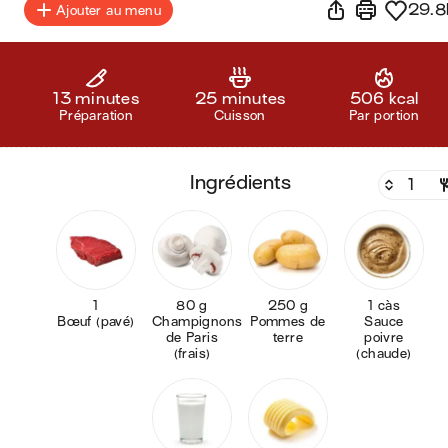
29.8
Ajouter au menu
13 minutes
25 minutes
506 kcal
Préparation
Cuisson
Par portion
ingrédients
1
80 g
250 g
1 càs
Bœuf (pavé)
Champignons
Pommes de
Sauce
de Paris
terre
poivre
(frais)
(chaude)