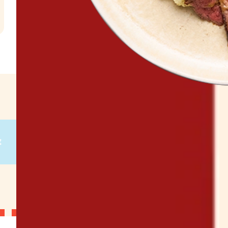
l
€
g
on
g
on
g
on