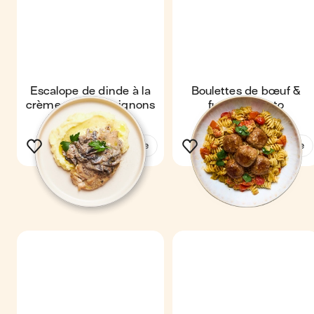
Escalope de dinde à la
Boulettes de bœuf &
crème de champignons
fusilli au pesto
& purée maison
Voir la recette
Voir la recette