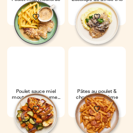
& frites
crème de
champignons & purée
maison
Poulet sauce miel
Pâtes au poulet &
moutarde & légumes
chorizo à la crème
rôtis