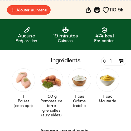
110.5k
Ajouter au menu
Aucune
19 minutes
474 kcal
Préparation
Cuisson
Par portion
ingrédients
1
150 g
1 càs
1 càc
Poulet
Pommes de
Crème
Moutarde
(escalope)
terre
fraîche
grenailles
(surgelées)