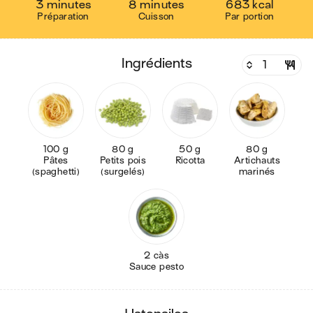
3 minutes
8 minutes
683 kcal
Préparation
Cuisson
Par portion
ingrédients
100 g
80 g
50 g
80 g
Pâtes
Petits pois
Ricotta
Artichauts
(spaghetti)
(surgelés)
marinés
2 càs
Sauce pesto