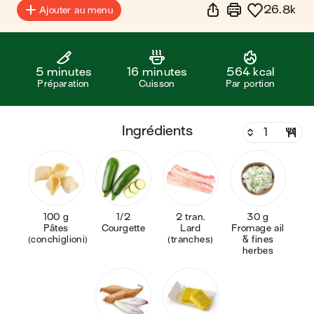
26.8k
Ajouter au menu
5 minutes
16 minutes
564 kcal
Préparation
Cuisson
Par portion
ingrédients
100 g
1/2
2 tran.
30 g
Pâtes
Courgette
Lard
Fromage ail
(conchiglioni)
(tranches)
& fines
herbes