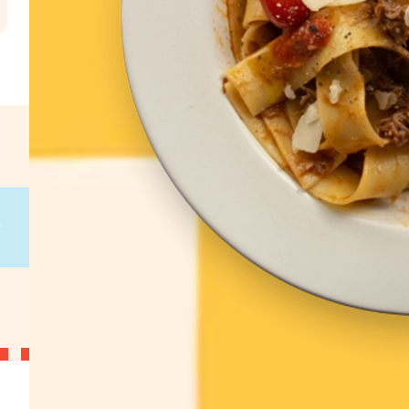
l
€
g
on
g
on
g
on
g