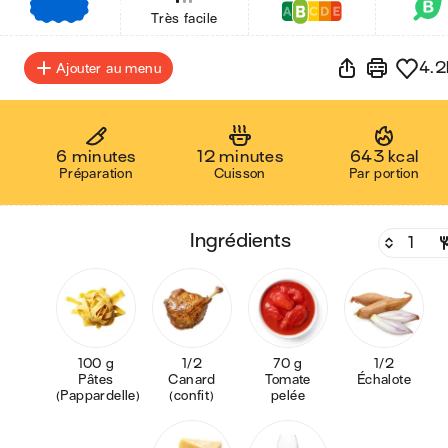
€
€
€
Très facile
4.2
Ajouter au menu
6 minutes
12 minutes
643 kcal
Préparation
Cuisson
Par portion
ingrédients
100 g
1/2
70 g
1/2
Pâtes
Canard
Tomate
Échalote
(Pappardelle)
(confit)
pelée