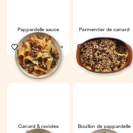
Pappardelle sauce
Parmentier de canard
ragoût
Voir la recette
Voir la recette
Canard & ravioles
Bouillon de pappardelle
forestières
au poulet