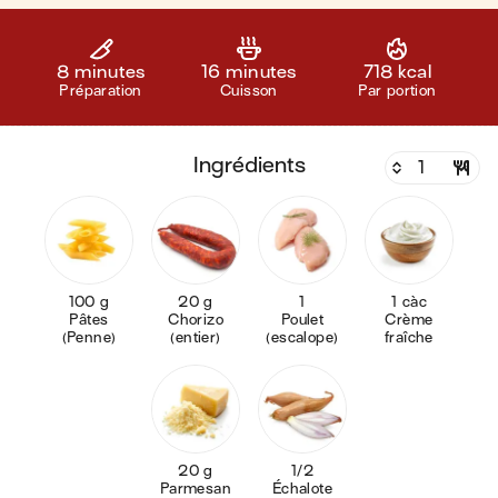
8 minutes
16 minutes
718 kcal
Préparation
Cuisson
Par portion
ingrédients
100 g
20 g
1
1 càc
Pâtes
Chorizo
Poulet
Crème
(Penne)
(entier)
(escalope)
fraîche
20 g
1/2
Parmesan
Échalote