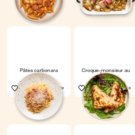
Pâtes carbonara
Croque-monsieur au
four
Voir la recette
Voir la recette