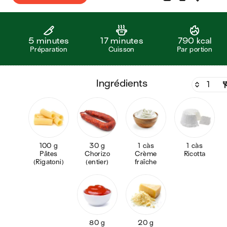
5 minutes
17 minutes
790 kcal
Préparation
Cuisson
Par portion
ingrédients
100 g
30 g
1 càs
1 càs
Pâtes
Chorizo
Crème
Ricotta
(Rigatoni)
(entier)
fraîche
80 g
20 g