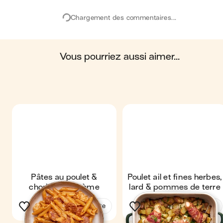
eaux, des océans, du sol, ainsi que les impacts sur la
Chargement des commentaires...
biosphère. Ces impacts sont étudiés tout au long du
cycle de vie du produit.
Scores calculés par
vous pourriez aussi aimer...
Pâtes au poulet &
Poulet ail et fines herbes,
chorizo à la crème
lard & pommes de terre
Voir la recette
Voir la recette