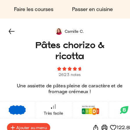
Faire les courses
Passer en cuisine
Camille C.
Pâtes chorizo &
ricotta
2623 notes
Une assiette de pâtes pleine de caractère et de
fromage crémeux !
€
€
€
Très facile
122.8
Ajouter au menu