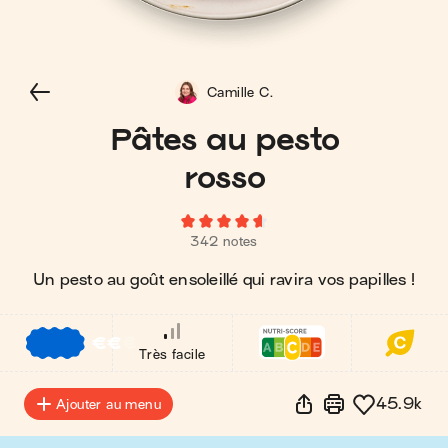
Camille C.
Pâtes au pesto
rosso
342 notes
Un pesto au goût ensoleillé qui ravira vos papilles !
€
€
€
Très facile
45.9k
Ajouter au menu