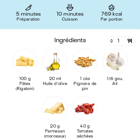
5 minutes
10 minutes
769 kcal
Préparation
Cuisson
Par portion
ingrédients
100 g
20 ml
1 càs
1/8 gou.
Pâtes
Huile d'olive
Pignons de
Ail
(Rigatoni)
pin
20 g
40 g
Parmesan
Tomates
(morceaux)
séchées