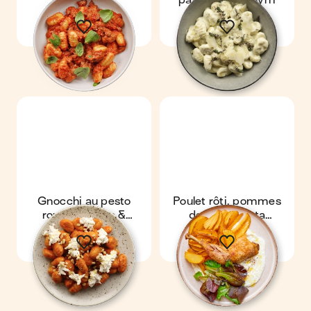
bolognaise
parmesan & thym
Gnocchi au pesto
Poulet rôti, pommes
rouge, chèvre &
de terre & feta
pignons
fouettée