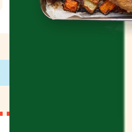
l
€
g
on
g
on
g
on
g