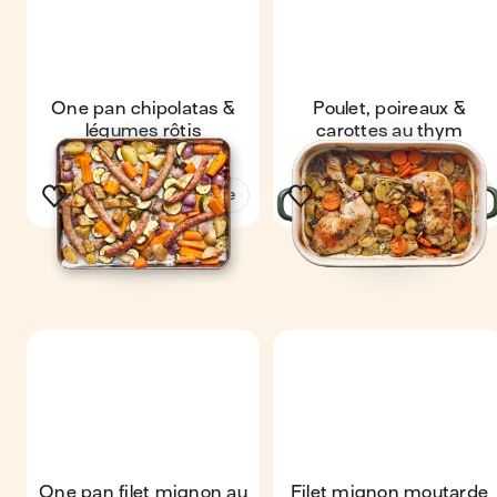
One pan chipolatas &
Poulet, poireaux &
légumes rôtis
carottes au thym
Voir la recette
Voir la recette
One pan filet mignon au
Filet mignon moutarde