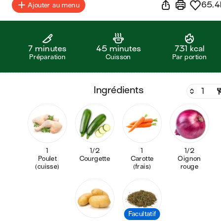
65.4
Ajouter au menu
7 minutes
45 minutes
731 kcal
Préparation
Cuisson
Par portion
ingrédients
1
1/2
1
1/2
Poulet
Courgette
Carotte
Oignon
(cuisse)
(frais)
rouge
Facultatif