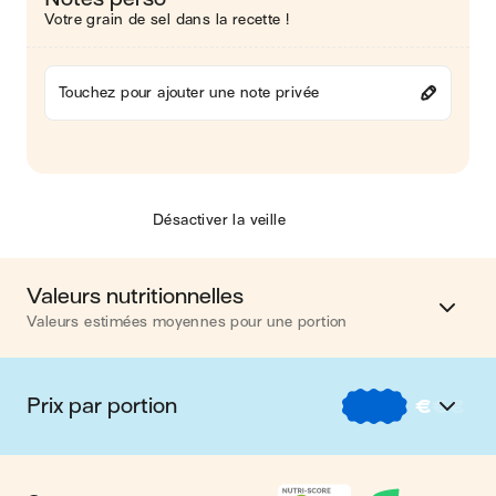
Votre grain de sel dans la recette !
Touchez pour ajouter une note privée
Désactiver la veille
Valeurs nutritionnelles
Valeurs estimées moyennes pour une portion
Calories
490 kcal
Prix par portion
€
€
€
Matières grasses
25 g
€
Nos recettes à -2 € par portion
Glucides
39 g