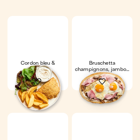
Cordon bleu &
Bruschetta
potatoes
champignons, jambon
& œufs