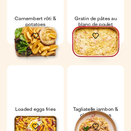
Camembert rôti &
Gratin de pâtes au
potatoes
blanc de poulet
Loaded eggs fries
Tagliatelle jambon &
champignons