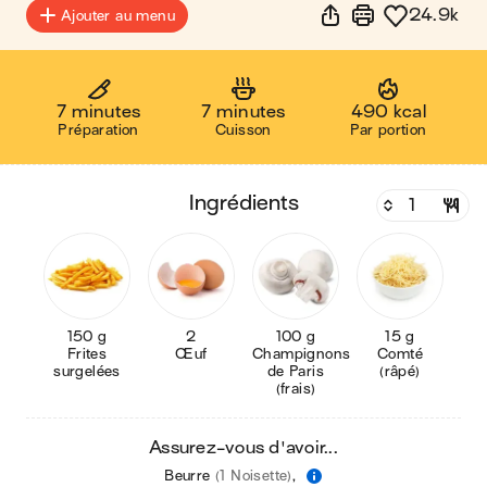
24.9k
Ajouter au menu
7 minutes
7 minutes
490 kcal
Préparation
Cuisson
Par portion
ingrédients
150 g
2
100 g
15 g
Frites
Œuf
Champignons
Comté
surgelées
de Paris
(râpé)
(frais)
Assurez-vous d'avoir...
Beurre
(1 Noisette)
,