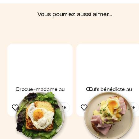
Scores calculés par
vous pourriez aussi aimer...
Croque-madame au
Œufs bénédicte au
four
jambon
Voir la recette
Voir la recette