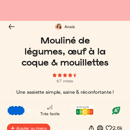
Anaïs
Mouliné de
légumes, œuf à la
coque & mouillettes
67 notes
Une assiette simple, saine & réconfortante !
€
€
€
Très facile
2.6k
Ajouter au menu