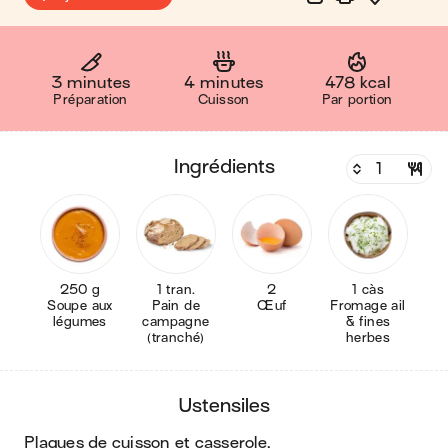
3 minutes
4 minutes
478 kcal
Préparation
Cuisson
Par portion
ingrédients
250 g
1 tran.
2
1 càs
Soupe aux
Pain de
Œuf
Fromage ail
légumes
campagne
& fines
(tranché)
herbes
ustensiles
plaques de cuisson et casserole
.