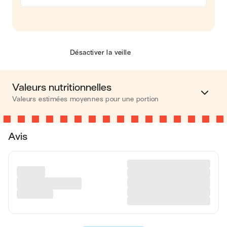
Désactiver la veille
Valeurs nutritionnelles
Valeurs estimées moyennes pour une portion
Calories
320 kcal
Avis
Matières grasses
14 g
Glucides
32 g
Protéines
19 g
Fibres
3 g