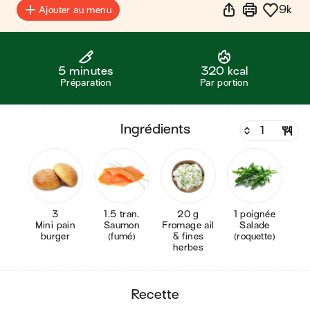
9k
Ajouter au menu
5 minutes
320 kcal
Préparation
Par portion
ingrédients
3
1.5 tran.
20 g
1 poignée
Mini pain
Saumon
Fromage ail
Salade
burger
(fumé)
& fines
(roquette)
herbes
recette