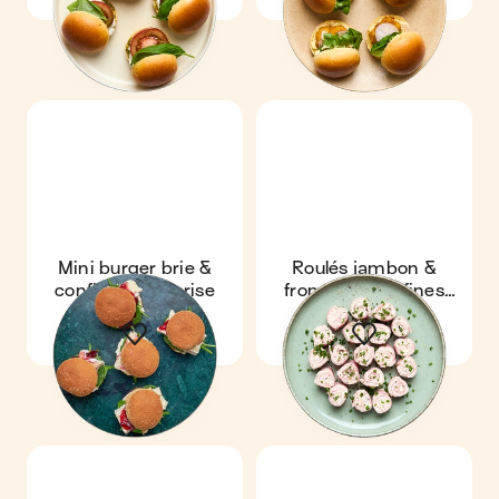
Mini burger brie &
Roulés jambon &
confiture de cerise
fromage ail & fines
herbes