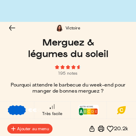
Victoire
Merguez &
légumes du soleil
195 notes
Pourquoi attendre le barbecue du week-end pour
manger de bonnes merguez ?
€
€
€
Très facile
20.2k
Ajouter au menu