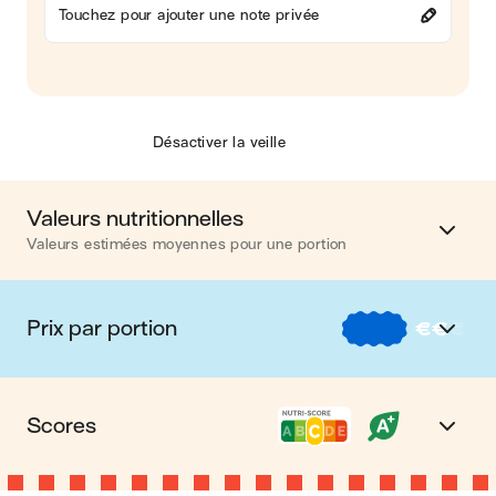
Touchez pour ajouter une note privée
Désactiver la veille
Valeurs nutritionnelles
Valeurs estimées moyennes pour une portion
Calories
440 kcal
Prix par portion
€
€
€
Matières grasses
23 g
€
Nos recettes à -2 € par portion
Glucides
36 g
Scores
€€
Nos recettes entre 2 € et 4 € par portion
Protéines
21 g
Nutri-score C