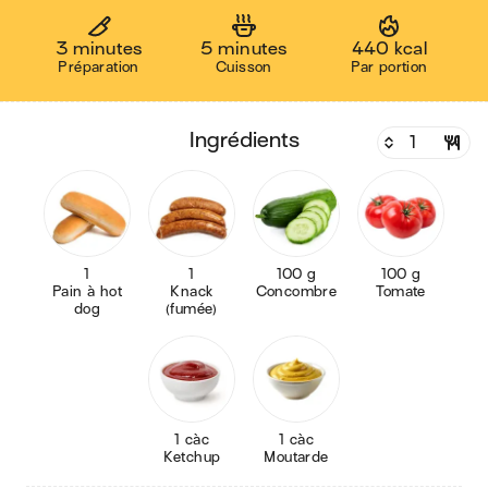
3 minutes
5 minutes
440 kcal
Préparation
Cuisson
Par portion
ingrédients
1
1
100 g
100 g
Pain à hot
Knack
Concombre
Tomate
dog
(fumée)
1 càc
1 càc
Ketchup
Moutarde