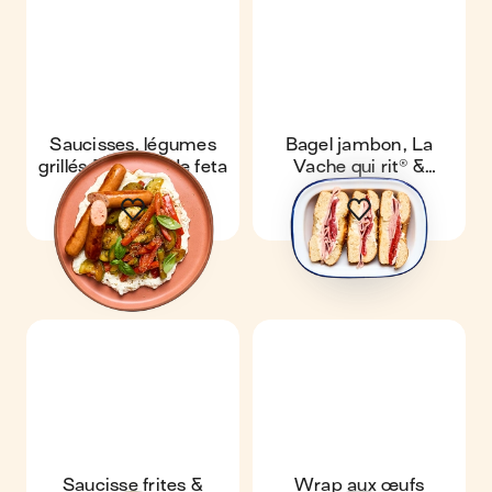
Saucisses, légumes
Bagel jambon, La
grillés & crème de feta
Vache qui rit® &
poivrons grillés
Saucisse frites &
Wrap aux œufs