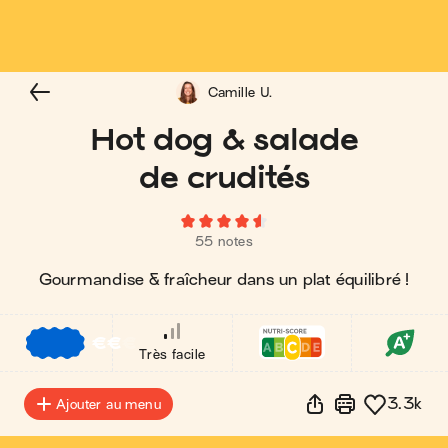
Camille U.
Hot dog & salade
de crudités
55 notes
Gourmandise & fraîcheur dans un plat équilibré !
€
€
€
Très facile
3.3k
Ajouter au menu