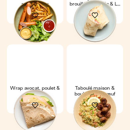
salade verte
brouillés, crudités & La
Vache qui rit®
Wrap avocat, poulet &
Taboulé maison &
œufs
boulettes de bœuf