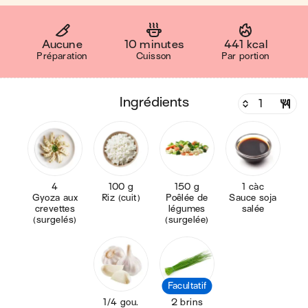
Aucune
10 minutes
441 kcal
Préparation
Cuisson
Par portion
ingrédients
4
100 g
150 g
1 càc
Gyoza aux
Riz (cuit)
Poêlée de
Sauce soja
crevettes
légumes
salée
(surgelés)
(surgelée)
Facultatif
1/4 gou.
2 brins