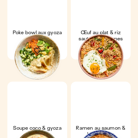
Poke bowl aux gyoza
Œuf au plat & riz
sauté aux légumes
Soupe coco & gyoza
Ramen au saumon &
lait de coco