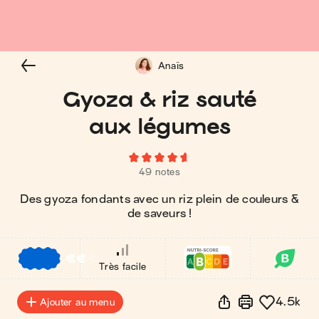
Anaïs
Gyoza & riz sauté
aux légumes
49 notes
Des gyoza fondants avec un riz plein de couleurs &
de saveurs !
€
€
€
Très facile
4.5k
Ajouter au menu