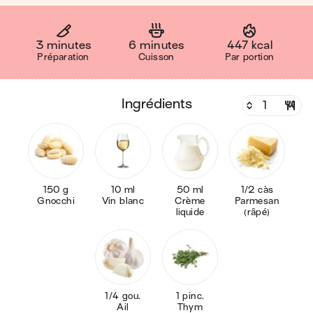
3 minutes
6 minutes
447 kcal
Préparation
Cuisson
Par portion
ingrédients
150 g
10 ml
50 ml
1/2 càs
Gnocchi
Vin blanc
Crème
Parmesan
liquide
(râpé)
1/4 gou.
1 pinc.
Ail
Thym