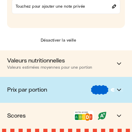
Touchez pour ajouter une note privée
Désactiver la veille
Valeurs nutritionnelles
Valeurs estimées moyennes pour une portion
Calories
447 kcal
Prix par portion
€
€
€
Matières grasses
19 g
€
Nos recettes à -2 € par portion
Glucides
54 g
Scores
€€
Nos recettes entre 2 € et 4 € par portion
Protéines
10 g
Nutri-score D