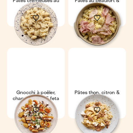
Pâtes crémeuses au
Pâtes au beaufort &
parmesan
jambon
Gnocchi à poêler,
Pâtes thon, citron &
champignons & feta
ricotta