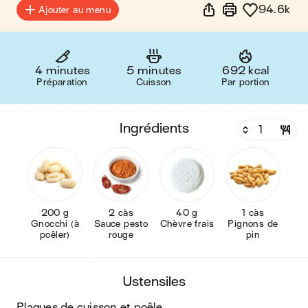
94.6k
Ajouter au menu
4 minutes
5 minutes
692 kcal
Préparation
Cuisson
Par portion
ingrédients
200 g
2 càs
40 g
1 càs
Gnocchi (à
Sauce pesto
Chèvre frais
Pignons de
poêler)
rouge
pin
ustensiles
plaques de cuisson et poêle
.