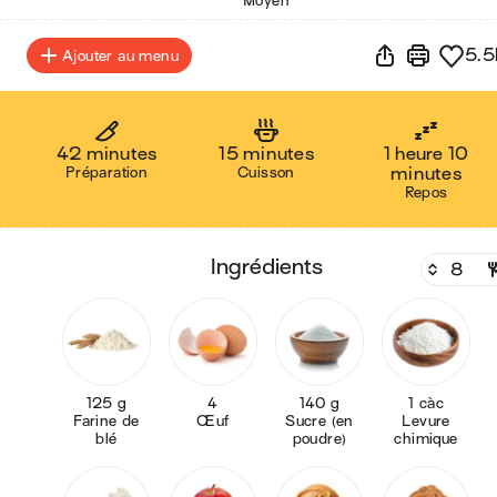
Moyen
5.5
Ajouter au menu
42 minutes
15 minutes
1 heure 10
Préparation
Cuisson
minutes
Repos
ingrédients
125 g
4
140 g
1 càc
Farine de
Œuf
Sucre (en
Levure
blé
poudre)
chimique