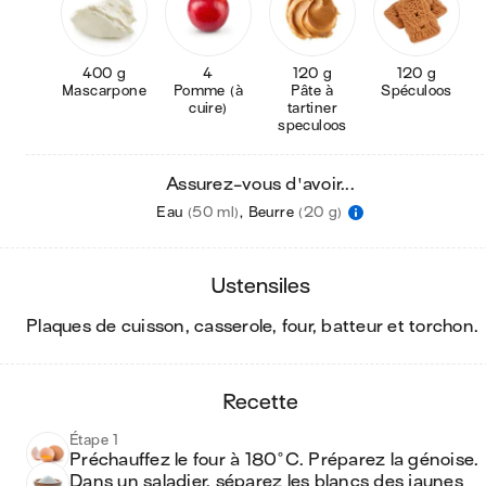
400 g
4
120 g
120 g
Mascarpone
Pomme (à
Pâte à
Spéculoos
cuire)
tartiner
speculoos
Assurez-vous d'avoir...
Eau
(50 ml)
,
Beurre
(20 g)
ustensiles
plaques de cuisson, casserole, four, batteur et torchon
.
recette
Étape 1
Préchauffez le four à 180°C. Préparez la génoise. 
Dans un saladier, séparez les blancs des jaunes 