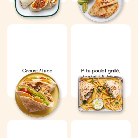
Crousti'Taco
Pita poulet grillé,
tzatziki & frites