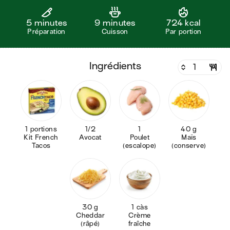
5 minutes
9 minutes
724 kcal
Préparation
Cuisson
Par portion
ingrédients
1 portions
1/2
1
40 g
Kit French
Avocat
Poulet
Maïs
Tacos
(escalope)
(conserve)
30 g
1 càs
Cheddar
Crème
(râpé)
fraîche