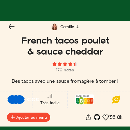
Camille U.
French tacos poulet
& sauce cheddar
179 notes
Des tacos avec une sauce fromagère à tomber !
€
€
€
Très facile
36.8k
Ajouter au menu