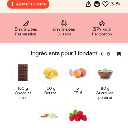
13.3k
Ajouter au menu
5 minutes
8 minutes
374 kcal
Préparation
Cuisson
Par portion
ingrédients pour 1 fondant
150 g
150 g
5
80 g
Chocolat
Beurre
Œuf
Sucre (en
noir
poudre)