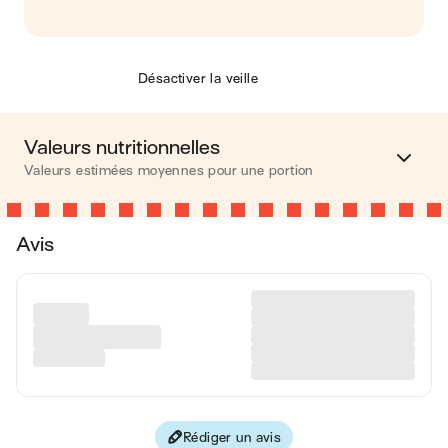
Désactiver la veille
Valeurs nutritionnelles
Valeurs estimées moyennes pour une portion
Calories
374 kcal
Avis
Matières grasses
26 g
Glucides
26 g
Protéines
7 g
Fibres
4 g
Rédiger un avis