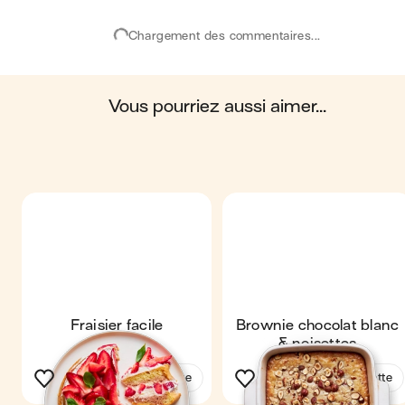
portion. Toutes les informations nutritionnelles présentées sur Jo
sont uniquement à titre informatif. Si vous avez des préoccupation
Chargement des commentaires...
ou des questions concernant votre santé, veuillez consulter un
professionnel de la santé.
en moyenne, une portion de la recette "
Financier à la framboise
"
contient : 319 calories ; 20 g de matières grasses ; 27 g de
glucides ; 7 g de protéines ; 2 g de fibres.
vous pourriez aussi aimer...
Fraisier facile
Brownie chocolat blanc
& noisettes
Voir la recette
Voir la recette