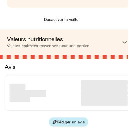
Désactiver la veille
Valeurs nutritionnelles
Valeurs estimées moyennes pour une portion
Calories
319 kca
Avis
Matières grasses
20 
Glucides
27 
Protéines
7 
Fibres
2 
Rédiger un avis
Les valeurs sont basées sur une estimation moyenne pour une