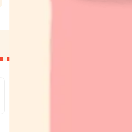
l
g
g
g
g