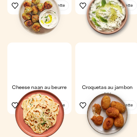
Voir la recette
Voir la recette
Cheese naan au beurre
Croquetas au jambon
persillé
cru
Voir la recette
Voir la recette