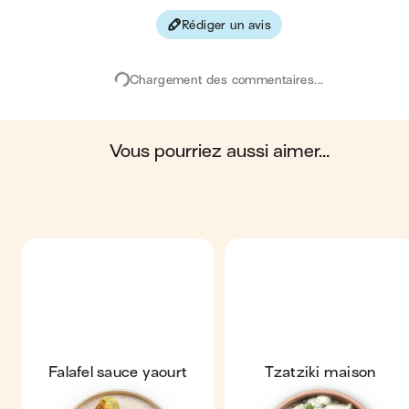
Fibres
8 
Rédiger un avis
Les valeurs sont basées sur une estimation moyenne pour une
portion. Toutes les informations nutritionnelles présentées sur Jo
sont uniquement à titre informatif. Si vous avez des préoccupation
Chargement des commentaires...
ou des questions concernant votre santé, veuillez consulter un
professionnel de la santé.
en moyenne, une portion de la recette "
Falafels express & sauce
yaourt
" contient : 393 calories ; 29 g de matières grasses ; 20 g
de glucides ; 9 g de protéines ; 8 g de fibres.
vous pourriez aussi aimer...
Falafel sauce yaourt
Tzatziki maison