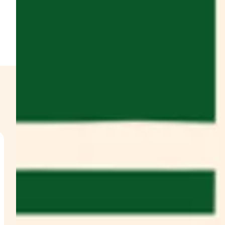
g
w
s