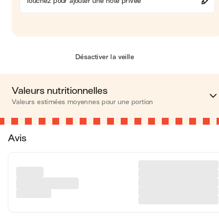
Touchez pour ajouter une note privée
Désactiver la veille
Valeurs nutritionnelles
Valeurs estimées moyennes pour une portion
Calories
393 kca
Avis
Matières grasses
29 
Glucides
20 
Protéines
9 