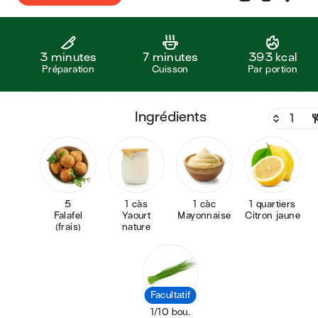
3 minutes
7 minutes
393 kcal
Préparation
Cuisson
Par portion
ingrédients
5
1 càs
1 càc
1 quartiers
Falafel
Yaourt
Mayonnaise
Citron jaune
(frais)
nature
Facultatif
1/10 bou.