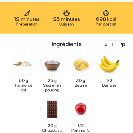
12 minutes
25 minutes
698 kcal
Préparation
Cuisson
Par portion
ingrédients
50 g
25 g
30 g
1/2
Farine de
Sucre (en
Beurre
Banane
blé
poudre)
20 g
1/2
Chocolat à
Pomme (à