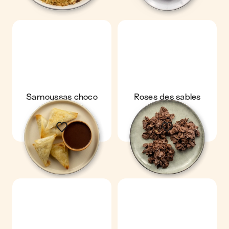
Samoussas choco
Roses des sables
banane