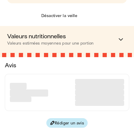
Désactiver la veille
Valeurs nutritionnelles
Valeurs estimées moyennes pour une portion
Calories
698 kcal
Avis
Matières grasses
32 g
Glucides
92 g
Protéines
7 g
Fibres
5 g
Rédiger un avis
Les valeurs sont basées sur une estimation moyenne pour
une portion. Toutes les informations nutritionnelles présentées