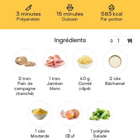
3 minutes
15 minutes
583 kcal
Préparation
Cuisson
Par portion
ingrédients
2 tran.
1 tran.
40 g
2 càs
Pain de
Jambon
Comté
Béchamel
campagne
blanc
(râpé)
(tranché)
1 càs
1
1 poignée
Moutarde
Œuf
Salade