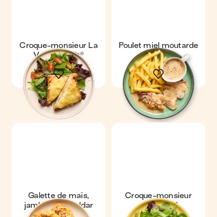
Croque-monsieur La
Poulet miel moutarde
Vache qui rit®
& frites
Galette de maïs,
Croque-monsieur
jambon & cheddar
gourmand