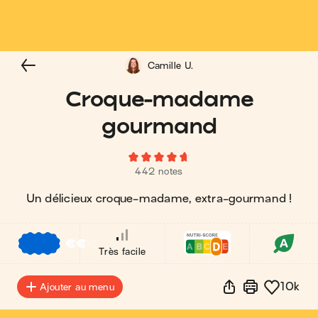
Camille U.
Croque-madame
gourmand
442 notes
Un délicieux croque-madame, extra-gourmand !
€
€
€
Très facile
10k
Ajouter au menu