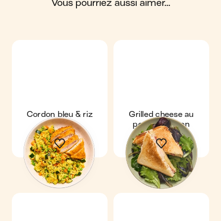
vous pourriez aussi aimer...
Scores calculés par
Cordon bleu & riz
Grilled cheese au
sauté
poulet & bacon