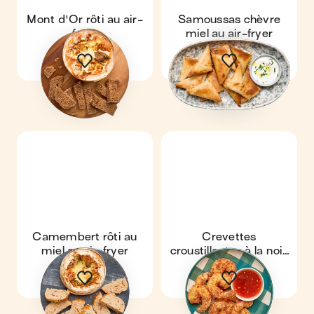
Mont d'Or rôti au air-
Samoussas chèvre
fryer
miel au air-fryer
Camembert rôti au
Crevettes
miel au air-fryer
croustillantes à la noix
de coco