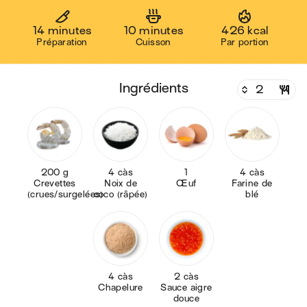
14 minutes
10 minutes
426 kcal
Préparation
Cuisson
Par portion
ingrédients
200 g
4 càs
1
4 càs
Crevettes
Noix de
Œuf
Farine de
(crues/surgelées)
coco (râpée)
blé
4 càs
2 càs
Chapelure
Sauce aigre
douce