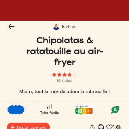
Barbara
Chipolatas &
ratatouille au air-
fryer
16 notes
Miam, tout le monde adore la ratatouille !
€
€
€
Très facile
1.6k
Ajouter au menu