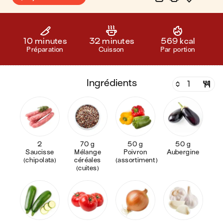
10 minutes
32 minutes
569 kcal
Préparation
Cuisson
Par portion
ingrédients
2
70 g
50 g
50 g
Saucisse
Mélange
Poivron
Aubergine
(chipolata)
céréales
(assortiment)
(cuites)