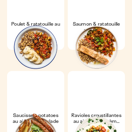
Poulet & ratatouille au
Saumon & ratatouille
air-fryer
au air-fryer
Saucisses, potatoes
Ravioles croustillantes
au air-fryer & salade
au air-fryer & crème
de feta