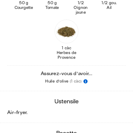
50 g
50 g
1/2
1/2 gou.
Courgette
Tomate
Oignon
Ail
jaune
1 càc
Herbes de
Provence
Assurez-vous d'avoir...
Huile d'olive
(1 càc)
ustensile
air-fryer
.