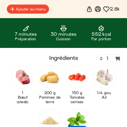
2.8k
Ajouter au menu
7 minutes
30 minutes
552 kcal
Préparation
Cuisson
Par portion
ingrédients
1
200 g
150 g
1/4 gou.
Bœuf
Pommes de
Tomates
Ail
(steak)
terre
cerises