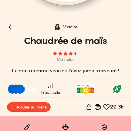
Victoire
Chaudrée de maïs
175 notes
Le maïs comme vous ne l'avez jamais savouré !
€
€
€
Très facile
22.3k
Ajouter au menu