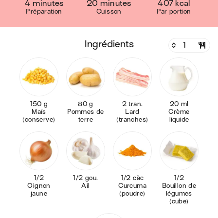
4 minutes
20 minutes
407 kcal
Préparation
Cuisson
Par portion
ingrédients
150 g
80 g
2 tran.
20 ml
Maïs
Pommes de
Lard
Crème
(conserve)
terre
(tranches)
liquide
1/2
1/2 gou.
1/2 càc
1/2
Oignon
Ail
Curcuma
Bouillon de
jaune
(poudre)
légumes
(cube)