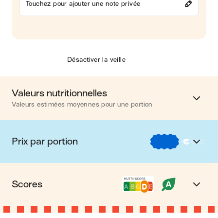
Touchez pour ajouter une note privée
Désactiver la veille
Valeurs nutritionnelles
Valeurs estimées moyennes pour une portion
Calories
543 kcal
Prix par portion
€
€
€
Matières grasses
32 g
€
Nos recettes à -2 € par portion
Glucides
32 g
Scores
€€
Nos recettes entre 2 € et 4 € par portion
Protéines
30 g
Nutri-score D
Le Nutri-score est un indicateur destiné à la
€€€