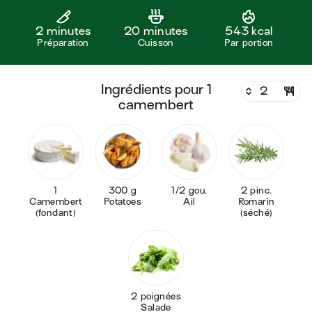
2 minutes
20 minutes
543 kcal
Préparation
Cuisson
Par portion
ingrédients pour 1
camembert
1
300 g
1/2 gou.
2 pinc.
Camembert
Potatoes
Ail
Romarin
(fondant)
(séché)
2 poignées
Salade