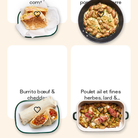
comté
pommes de terre
Burrito bœuf &
Poulet ail et fines
cheddar
herbes, lard &
pommes de terre