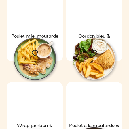
Poulet miel moutarde
Cordon bleu &
& frites
potatoes
Wrap jambon &
Poulet à la moutarde &