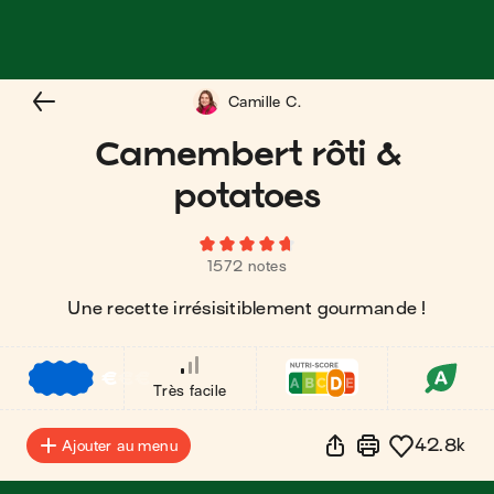
Camille C.
Camembert rôti &
potatoes
1572 notes
Une recette irrésisitiblement gourmande !
€
€
€
Très facile
42.8k
Ajouter au menu